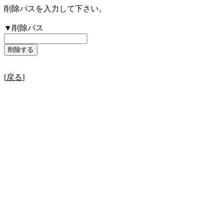
削除パスを入力して下さい。
▼削除パス
[
戻る
]