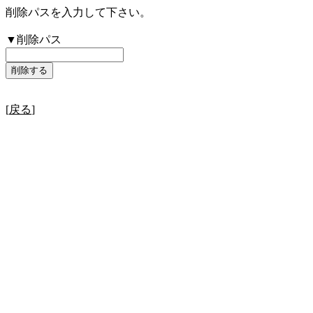
削除パスを入力して下さい。
▼削除パス
[
戻る
]