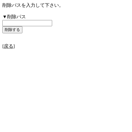
削除パスを入力して下さい。
▼削除パス
[
戻る
]