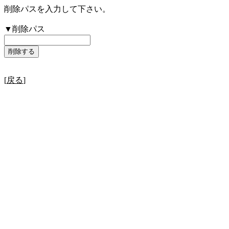
削除パスを入力して下さい。
▼削除パス
[
戻る
]